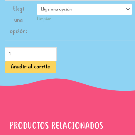
$97,100.
$97,000.
¿Qué
Elegí
color
Limpiar
una
te
gusta
opción:
a
vos?
(Nenes)
cantidad
Añadir al carrito
PRODUCTOS RELACIONADOS