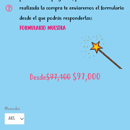
realizada la compra te enviaremos el formulario
desde el que podrás responderlas:
FORMULARIO MUESTRA
El
El
$
97,000
Desde
$
97,100
precio
precio
original
actual
Moneda:
era:
es: