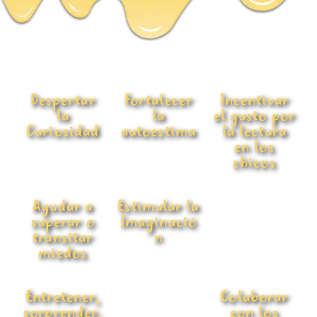
Despertar
Fortalecer
Incentivar
la
la
el gusto por
Curiosidad
autoestima
la lectura
en los
chicos
Ayudar a
Estimular la
superar o
Imaginació
transitar
n
miedos
Entretener,
Colaborar
sorprender,
con los