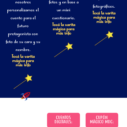
nosotros
fotos y en base a
fotográficos.
personalizamos el
un mini
Tocá la varita
mágica para
cuento para el
cuestionario.
más info
Tocá la varita
futuro
mágica para
más info
protagonista con
foto de su cara y su
nombre.
Tocá la varita
mágica para
más info
CUENTOS
CUPÓN
DIGITALES:
MÁGICO MDC: