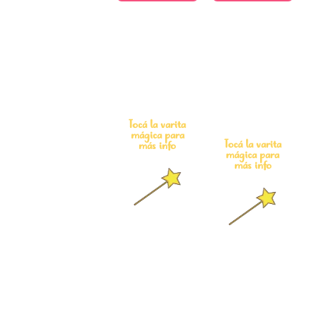
Son una versión
Podés regalar
en video, con
cualquier cuento
música y efectos
impreso o digital
3D de la mayoría
a un niño querido
de nuestros
entregando este
cuentos.
cupón con tu
Tocá la varita
código exclusivo.
mágica para
Tocá la varita
más info
mágica para
más info
POLÍTICA DE DEVOLUCIONES Y REEMBOLSOS