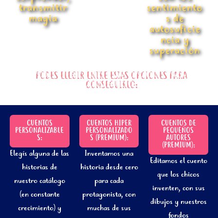
transmitir
sentimiento
magia
s de
autosuficie
ncia y
superación
PODES ELEGIR ENTRE ESTAS OPCIONES PARA
CONSEGUIRLO:
CUENTOS
CUENTOS HIPER
CUENTOS DE
PERSONALIZABLE
PERSONALIZADO
PEQUEÑOS
S:
S (PREMIUM):
AUTORES
(PREMIUM):
Elegís alguna de las
Inventamos una
Editamos el cuento
historias de
historia desde cero
que los chicos
nuestro catálogo
para cada
inventen, con sus
(en constante
protagonista, con
dibujos y nuestros
crecimiento) y
muchas de sus
fondos