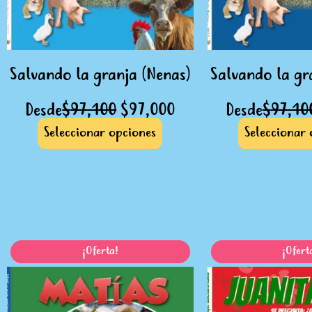
pueden
elegir
en
Salvando la granja (Nenas)
Salvando la gr
la
página
Desde
$
97,100
$
97,000
Desde
$
97,10
de
Seleccionar opciones
Seleccionar 
producto
El
El
Este
¡Oferta!
¡Ofert
precio
precio
producto
original
actual
tiene
múltiples