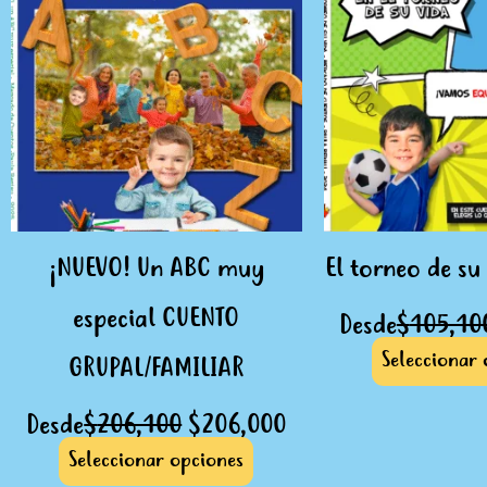
era:
es:
múltiples
$206,100.
$206,000.
variantes.
Las
opciones
se
pueden
elegir
en
¡NUEVO! Un ABC muy
El torneo de su
la
página
especial CUENTO
Desde
$
105,10
de
Seleccionar 
GRUPAL/FAMILIAR
producto
Desde
$
206,100
$
206,000
Seleccionar opciones