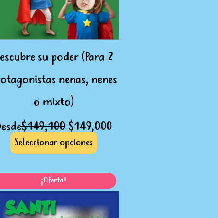
se
pueden
elegir
en
escubre su poder (Para 2
la
página
otagonistas nenas, nenes
de
o mixto)
producto
Desde
$
149,100
$
149,000
Seleccionar opciones
El
El
Este
¡Oferta!
o
precio
precio
producto
l
original
actual
tiene