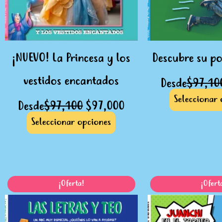
se
pueden
elegir
en
¡NUEVO! La Princesa y los
Descubre su po
la
página
vestidos encantados
Desde
$
97,10
de
Seleccionar 
Desde
$
97,100
$
97,000
producto
Seleccionar opciones
El
El
Este
¡Oferta!
¡Ofert
precio
precio
producto
original
actual
tiene