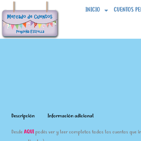
Ir
INICIO
CUENTOS PE
al
contenido
Descripción
Información adicional
Desde
A
QUI
podés ver y leer completos todos los cuentos que i