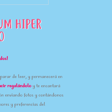
UM HIPER
O
ados!
parar de leer, y permanecerá en
ucir
regalándolo
y te encantará
ión enviando fotos y contándonos
mores y preferencias del