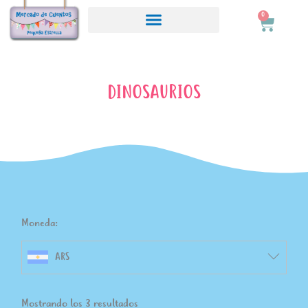
Ir
0
Carrito
al
contenido
DINOSAURIOS
Moneda:
ARS
Ordenado
Mostrando los 3 resultados