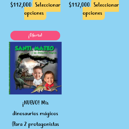
página
página
$
112,000
Seleccionar
$
112,000
Seleccionar
de
de
opciones
opciones
producto
producto
El
El
Este
¡Oferta!
precio
precio
producto
original
actual
tiene
era:
es:
múltiples
$171,100.
$171,000.
variantes.
Las
opciones
se
pueden
¡NUEVO! Mis
elegir
dinosaurios mágicos
en
la
(Para 2 protagonistas