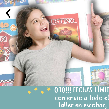
OJO!!! FECHAS LÍM
con envío a todo el
Taller en escobar