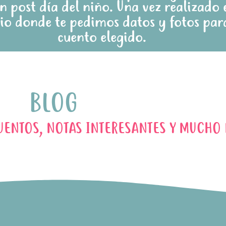
 post día del niño. Una vez realizado e
io donde te pedimos datos y fotos para
cuento elegido.
BLOG
UENTOS, NOTAS INTERESANTES Y MUCHO 