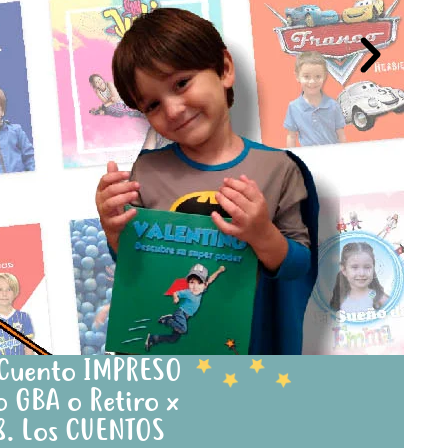
 Cuento IMPRESO
o GBA o Retiro x
8. Los CUENTOS